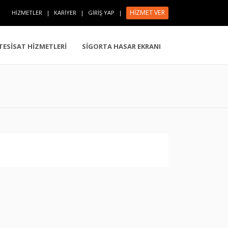
HİZMET VER
HİZMETLER
|
KARİYER
|
GİRİŞ YAP
|
 TESİSAT HİZMETLERİ
SİGORTA HASAR EKRANI