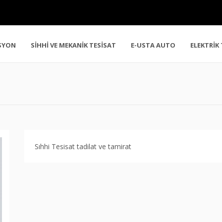
SYON
SİHHİ VE MEKANİK TESİSAT
E-USTA AUTO
ELEKTRİK
Sıhhi Tesisat tadilat ve tamirat