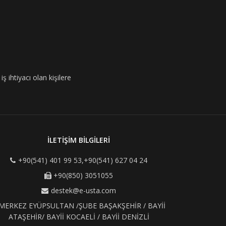
ş ihtiyacı olan kişilere
İLETİŞİM BİLGİLERİ
+90(541) 401 99 53,+90(541) 627 04 24
+90(850) 3051055
destek@e-usta.com
MERKEZ EYÜPSULTAN /ŞUBE BAŞAKŞEHİR / BAYİİ
ATAŞEHİR/ BAYİİ KOCAELİ / BAYİİ DENİZLİ