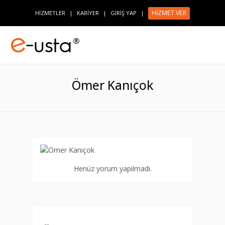
HİZMET VER
HİZMETLER
|
KARİYER
|
GİRİŞ YAP
|
Ömer Kanıçok
Henüz yorum yapılmadı.
⇔