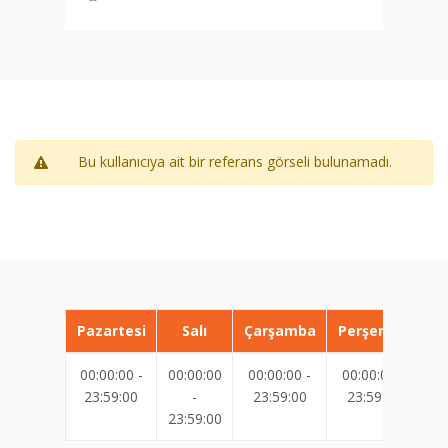
Bu kullanıcıya ait bir referans görseli bulunamadı.
Pazartesi
Salı
Çarşamba
Perşembe
00:00:00 -
00:00:00
00:00:00 -
00:00:00 -
00
23:59:00
-
23:59:00
23:59:00
23:59:00
23