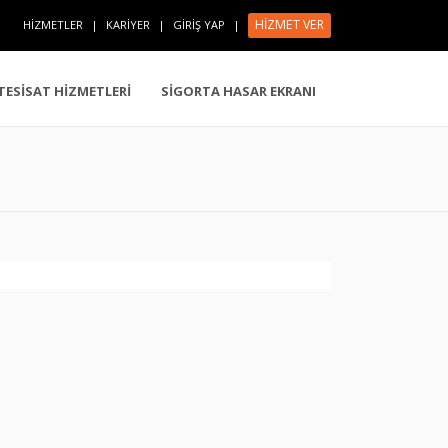
HİZMET VER
HİZMETLER
|
KARİYER
|
GİRİŞ YAP
|
 TESİSAT HİZMETLERİ
SİGORTA HASAR EKRANI