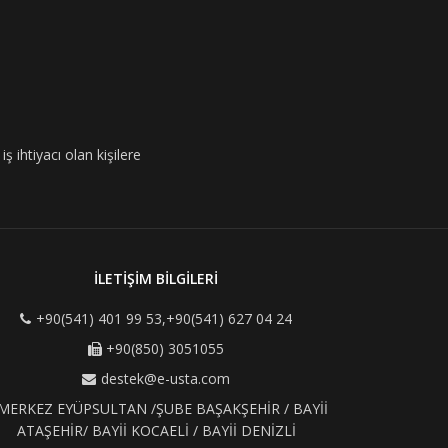
ş ihtiyacı olan kişilere
İLETİŞİM BİLGİLERİ
+90(541) 401 99 53,+90(541) 627 04 24
+90(850) 3051055
destek@e-usta.com
MERKEZ EYÜPSULTAN /ŞUBE BAŞAKŞEHİR / BAYİİ
ATAŞEHİR/ BAYİİ KOCAELİ / BAYİİ DENİZLİ