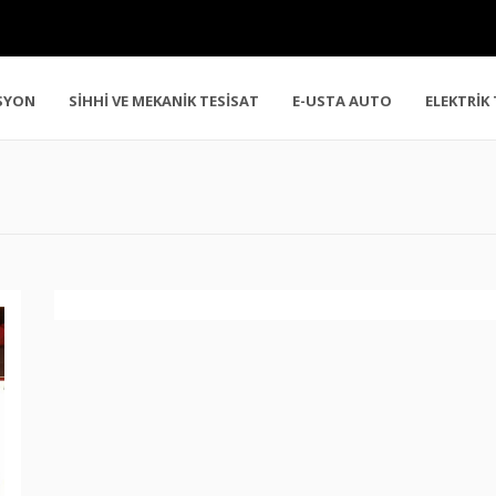
SYON
SİHHİ VE MEKANİK TESİSAT
E-USTA AUTO
ELEKTRİK