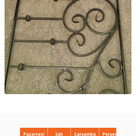
Pazartesi
Salı
Çarşamba
Perşembe