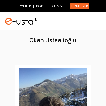
HİZMET VER
HİZMETLER
|
KARİYER
|
GİRİŞ YAP
|
Okan Ustaalioğlu