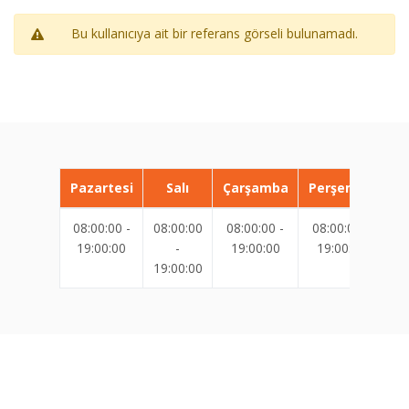
Bu kullanıcıya ait bir referans görseli bulunamadı.
Pazartesi
Salı
Çarşamba
Perşembe
08:00:00 -
08:00:00
08:00:00 -
08:00:00 -
08
19:00:00
-
19:00:00
19:00:00
19:00:00
19