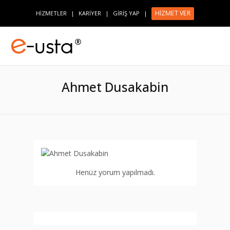
HİZMET VER
HİZMETLER
|
KARİYER
|
GİRİŞ YAP
|
Ahmet Dusakabin
Henüz yorum yapılmadı.