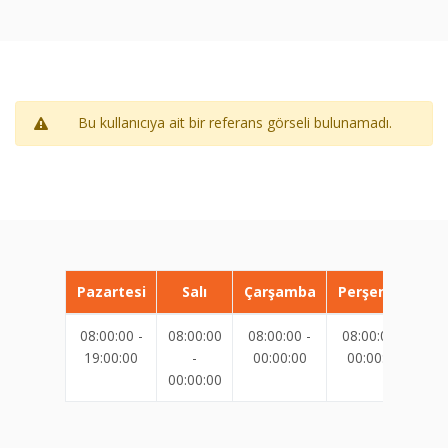
Bu kullanıcıya ait bir referans görseli bulunamadı.
Pazartesi
Salı
Çarşamba
Perşembe
08:00:00 -
08:00:00
08:00:00 -
08:00:00 -
08
19:00:00
-
00:00:00
00:00:00
00:00:00
00