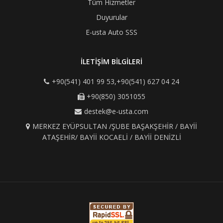
Tüm Hizmetler
Duyurular
E-usta Auto SSS
İLETİŞİM BİLGİLERİ
+90(541) 401 99 53,+90(541) 627 04 24
+90(850) 3051055
destek@e-usta.com
MERKEZ EYÜPSULTAN /ŞUBE BAŞAKŞEHİR / BAYİİ
ATAŞEHİR/ BAYİİ KOCAELİ / BAYİİ DENİZLİ