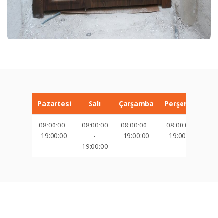
Pazartesi
Salı
Çarşamba
Perşembe
08:00:00 -
08:00:00
08:00:00 -
08:00:00 -
08
19:00:00
-
19:00:00
19:00:00
19:00:00
19