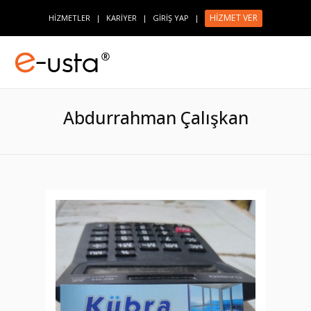
HİZMET VER
HİZMETLER
|
KARİYER
|
GİRİŞ YAP
|
Abdurrahman Çalışkan