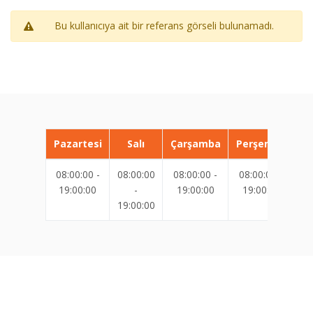
Bu kullanıcıya ait bir referans görseli bulunamadı.
Pazartesi
Salı
Çarşamba
Perşembe
08:00:00 -
08:00:00
08:00:00 -
08:00:00 -
08
19:00:00
-
19:00:00
19:00:00
19:00:00
19