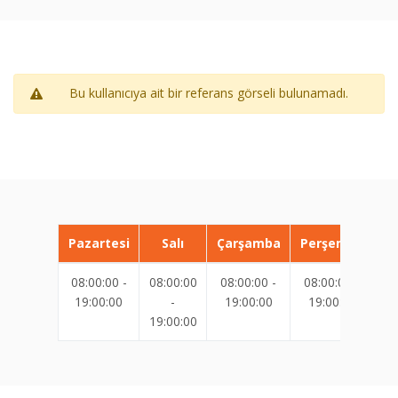
Bu kullanıcıya ait bir referans görseli bulunamadı.
Pazartesi
Salı
Çarşamba
Perşembe
08:00:00 -
08:00:00
08:00:00 -
08:00:00 -
08
19:00:00
-
19:00:00
19:00:00
19:00:00
19