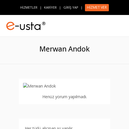
HİZMET VER
HİZMETLER
|
KARİYER
|
GİRİŞ YAP
|
Merwan Andok
Henüz yorum yapılmadı.
Her türlü alicipan işi yapılır