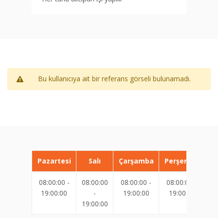
Bu kullanıcıya ait bir referans görseli bulunamadı.
Pazartesi
Salı
Çarşamba
Perşembe
08:00:00 -
08:00:00
08:00:00 -
08:00:00 -
08
19:00:00
-
19:00:00
19:00:00
19:00:00
19