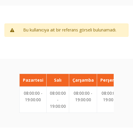
Bu kullanıcıya ait bir referans görseli bulunamadı.
Pazartesi
Salı
Çarşamba
Perşembe
08:00:00 -
08:00:00
08:00:00 -
08:00:00 -
08
19:00:00
-
19:00:00
19:00:00
19:00:00
19