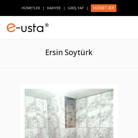
HİZMET VER
HİZMETLER
|
KARİYER
|
GİRİŞ YAP
|
Ersin Soytürk