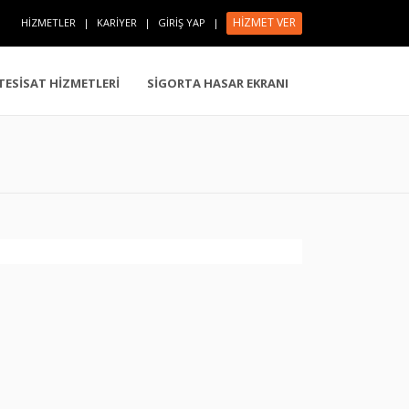
HİZMET VER
HİZMETLER
|
KARİYER
|
GİRİŞ YAP
|
 TESİSAT HİZMETLERİ
SİGORTA HASAR EKRANI