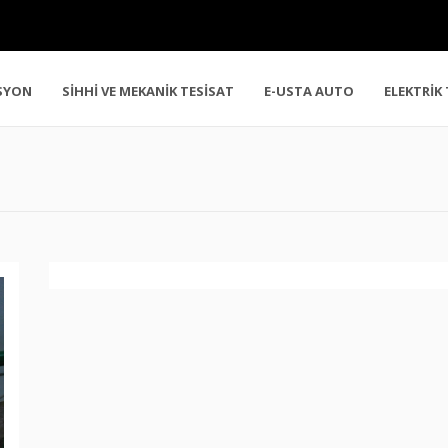
SYON
SİHHİ VE MEKANİK TESİSAT
E-USTA AUTO
ELEKTRİK