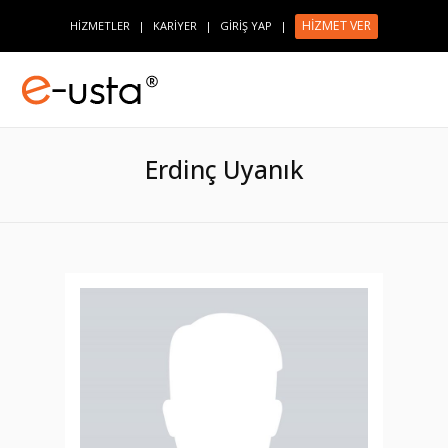
HİZMET VER
HİZMETLER
|
KARİYER
|
GİRİŞ YAP
|
Erdinç Uyanık