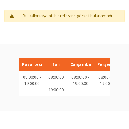
Bu kullanıcıya ait bir referans görseli bulunamadı.
Pazartesi
Salı
Çarşamba
Perşembe
08:00:00 -
08:00:00
08:00:00 -
08:00:00 -
08
19:00:00
-
19:00:00
19:00:00
19:00:00
19