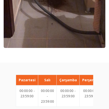
Pazartesi
Salı
Çarşamba
Perşembe
00:00:00 -
00:00:00
00:00:00 -
00:00:00 -
00
23:59:00
-
23:59:00
23:59:00
23:59:00
23