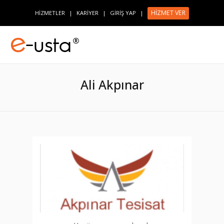
HİZMET VER
HİZMETLER
|
KARİYER
|
GİRİŞ YAP
|
Ali Akpınar