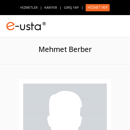
HİZMET VER
HİZMETLER
|
KARİYER
|
GİRİŞ YAP
|
Mehmet Berber