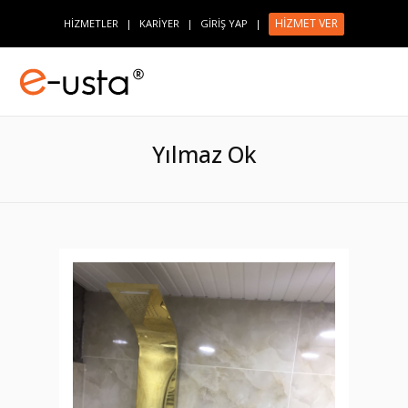
HİZMET VER
HİZMETLER
|
KARİYER
|
GİRİŞ YAP
|
Yılmaz Ok