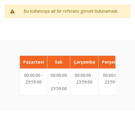
Bu kullanıcıya ait bir referans görseli bulunamadı.
Pazartesi
Salı
Çarşamba
Perşembe
00:00:00 -
00:00:00
00:00:00 -
00:00:00 -
00
23:59:00
-
23:59:00
23:59:00
23:59:00
23