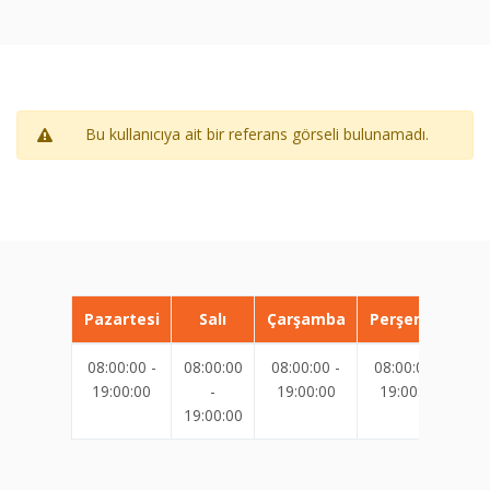
Bu kullanıcıya ait bir referans görseli bulunamadı.
Pazartesi
Salı
Çarşamba
Perşembe
08:00:00 -
08:00:00
08:00:00 -
08:00:00 -
08
19:00:00
-
19:00:00
19:00:00
19:00:00
19