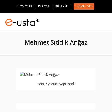
HİZMET VER
HİZMETLER
|
KARİYER
|
GİRİŞ YAP
|
Mehmet Sıddık Anğaz
Henüz yorum yapılmadı.