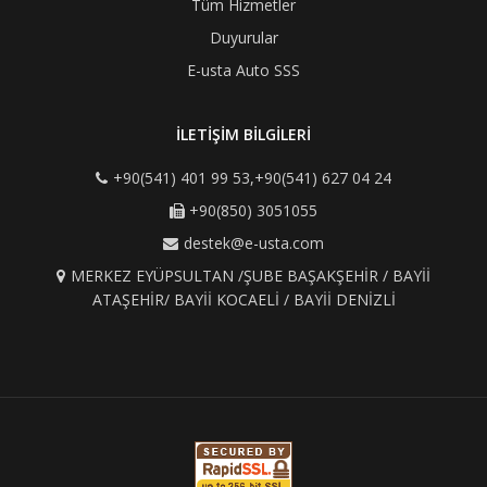
Tüm Hizmetler
Duyurular
E-usta Auto SSS
İLETİŞİM BİLGİLERİ
+90(541) 401 99 53,+90(541) 627 04 24
+90(850) 3051055
destek@e-usta.com
MERKEZ EYÜPSULTAN /ŞUBE BAŞAKŞEHİR / BAYİİ
ATAŞEHİR/ BAYİİ KOCAELİ / BAYİİ DENİZLİ