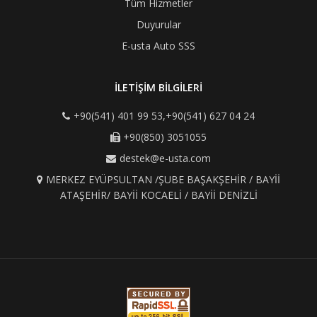
Tüm Hizmetler
Duyurular
E-usta Auto SSS
İLETİŞİM BİLGİLERİ
+90(541) 401 99 53,+90(541) 627 04 24
+90(850) 3051055
destek@e-usta.com
MERKEZ EYÜPSULTAN /ŞUBE BAŞAKŞEHİR / BAYİİ
ATAŞEHİR/ BAYİİ KOCAELİ / BAYİİ DENİZLİ