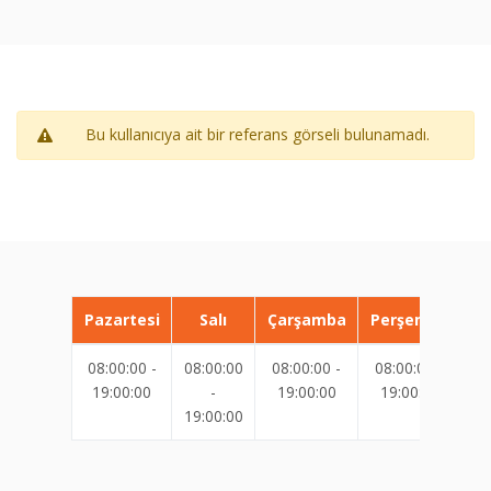
Bu kullanıcıya ait bir referans görseli bulunamadı.
Pazartesi
Salı
Çarşamba
Perşembe
08:00:00 -
08:00:00
08:00:00 -
08:00:00 -
08
19:00:00
-
19:00:00
19:00:00
19:00:00
19