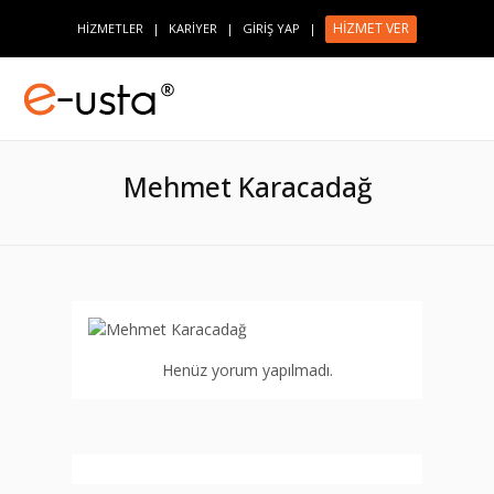
HİZMET VER
HİZMETLER
|
KARİYER
|
GİRİŞ YAP
|
Mehmet Karacadağ
Henüz yorum yapılmadı.