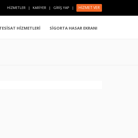
HİZMET VER
HİZMETLER
|
KARİYER
|
GİRİŞ YAP
|
 TESİSAT HİZMETLERİ
SİGORTA HASAR EKRANI