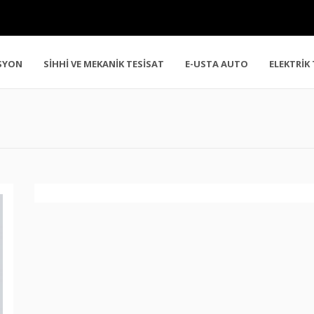
SYON
SİHHİ VE MEKANİK TESİSAT
E-USTA AUTO
ELEKTRİK