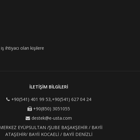
ş ihtiyacı olan kişilere
İLETİŞİM BİLGİLERİ
+90(541) 401 99 53,+90(541) 627 04 24
+90(850) 3051055
destek@e-usta.com
MERKEZ EYÜPSULTAN /ŞUBE BAŞAKŞEHİR / BAYİİ
ATAŞEHİR/ BAYİİ KOCAELİ / BAYİİ DENİZLİ