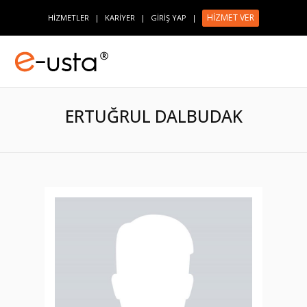
HİZMET VER
HİZMETLER
|
KARİYER
|
GİRİŞ YAP
|
ERTUĞRUL DALBUDAK