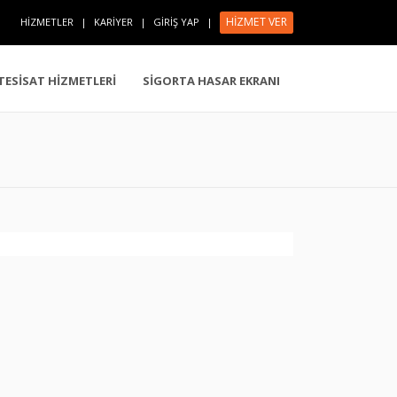
HİZMET VER
HİZMETLER
|
KARİYER
|
GİRİŞ YAP
|
 TESİSAT HİZMETLERİ
SİGORTA HASAR EKRANI