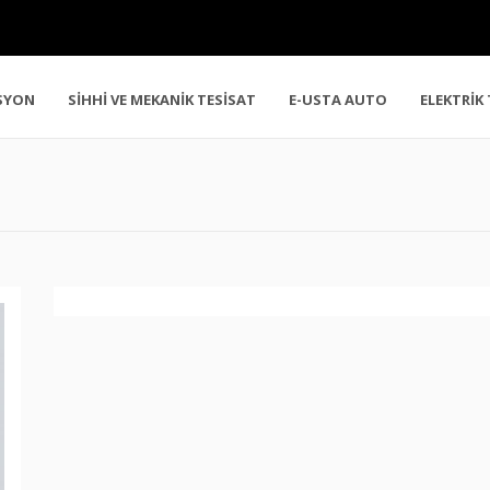
SYON
SİHHİ VE MEKANİK TESİSAT
E-USTA AUTO
ELEKTRİK