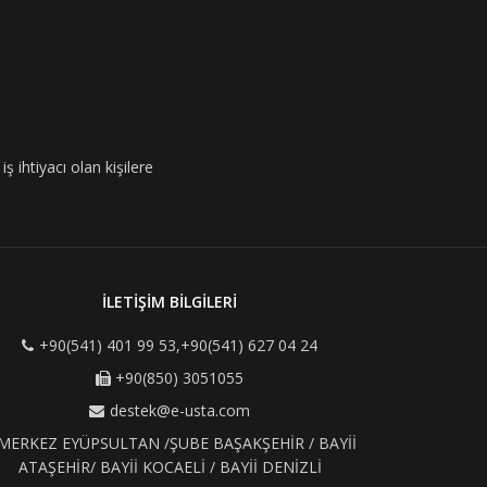
ş ihtiyacı olan kişilere
İLETİŞİM BİLGİLERİ
+90(541) 401 99 53,+90(541) 627 04 24
+90(850) 3051055
destek@e-usta.com
MERKEZ EYÜPSULTAN /ŞUBE BAŞAKŞEHİR / BAYİİ
ATAŞEHİR/ BAYİİ KOCAELİ / BAYİİ DENİZLİ