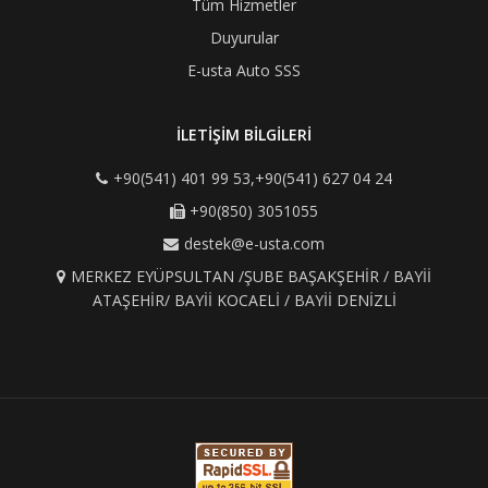
Tüm Hizmetler
Duyurular
E-usta Auto SSS
İLETİŞİM BİLGİLERİ
+90(541) 401 99 53,+90(541) 627 04 24
+90(850) 3051055
destek@e-usta.com
MERKEZ EYÜPSULTAN /ŞUBE BAŞAKŞEHİR / BAYİİ
ATAŞEHİR/ BAYİİ KOCAELİ / BAYİİ DENİZLİ