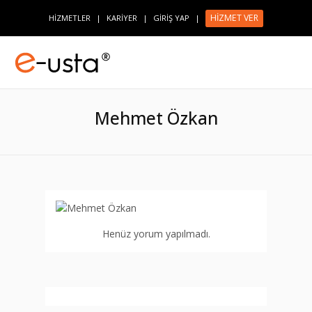
HİZMET VER
HİZMETLER
|
KARİYER
|
GİRİŞ YAP
|
Mehmet Özkan
Henüz yorum yapılmadı.