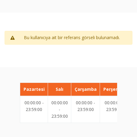
Bu kullanıcıya ait bir referans görseli bulunamadı.
Pazartesi
Salı
Çarşamba
Perşembe
00:00:00 -
00:00:00
00:00:00 -
00:00:00 -
00
23:59:00
-
23:59:00
23:59:00
23:59:00
23