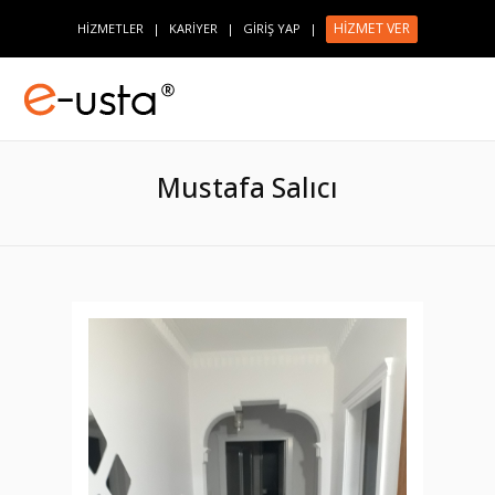
HİZMET VER
HİZMETLER
|
KARİYER
|
GİRİŞ YAP
|
Mustafa Salıcı