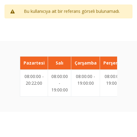
Bu kullanıcıya ait bir referans görseli bulunamadı.
Pazartesi
Salı
Çarşamba
Perşembe
08:00:00 -
08:00:00
08:00:00 -
08:00:00 -
08
20:22:00
-
19:00:00
19:00:00
19:00:00
19