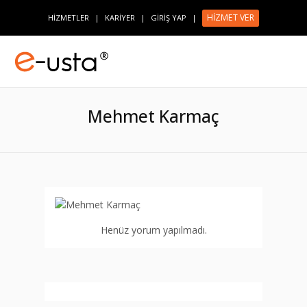
HİZMET VER
HİZMETLER
|
KARİYER
|
GİRİŞ YAP
|
Mehmet Karmaç
Henüz yorum yapılmadı.