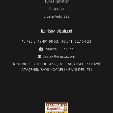
Tüm Hizmetler
Duyurular
E-usta Auto SSS
İLETİŞİM BİLGİLERİ
+90(541) 401 99 53,+90(541) 627 04 24
+90(850) 3051055
destek@e-usta.com
MERKEZ EYÜPSULTAN /ŞUBE BAŞAKŞEHİR / BAYİİ
ATAŞEHİR/ BAYİİ KOCAELİ / BAYİİ DENİZLİ