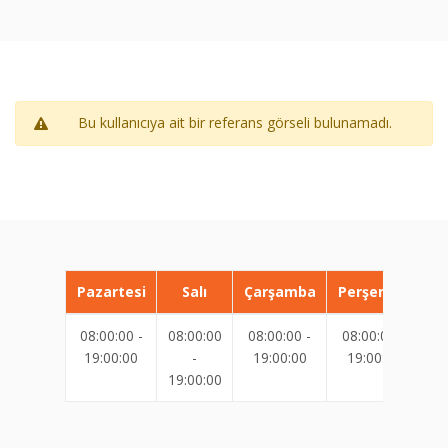
Bu kullanıcıya ait bir referans görseli bulunamadı.
Pazartesi
Salı
Çarşamba
Perşembe
08:00:00 -
08:00:00
08:00:00 -
08:00:00 -
08
19:00:00
-
19:00:00
19:00:00
19:00:00
19