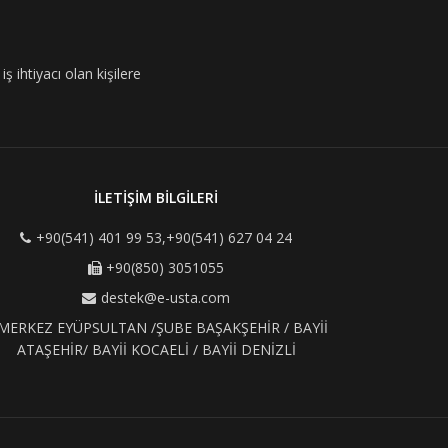
ş ihtiyacı olan kişilere
İLETİŞİM BİLGİLERİ
+90(541) 401 99 53,+90(541) 627 04 24
+90(850) 3051055
destek@e-usta.com
MERKEZ EYÜPSULTAN /ŞUBE BAŞAKŞEHİR / BAYİİ
ATAŞEHİR/ BAYİİ KOCAELİ / BAYİİ DENİZLİ