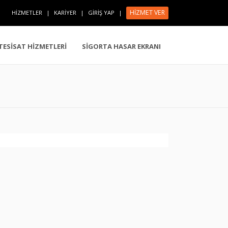
HİZMET VER
HİZMETLER
|
KARİYER
|
GİRİŞ YAP
|
 TESİSAT HİZMETLERİ
SİGORTA HASAR EKRANI