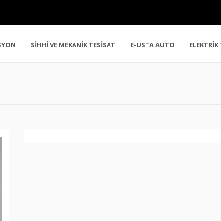
SYON
SİHHİ VE MEKANİK TESİSAT
E-USTA AUTO
ELEKTRİK