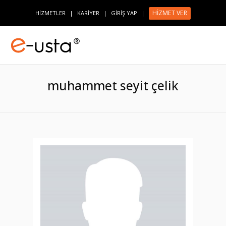
HİZMET VER
HİZMETLER
|
KARİYER
|
GİRİŞ YAP
|
muhammet seyit çelik