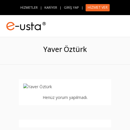
HİZMET VER
HİZMETLER
|
KARİYER
|
GİRİŞ YAP
|
Yaver Öztürk
Henüz yorum yapılmadı.