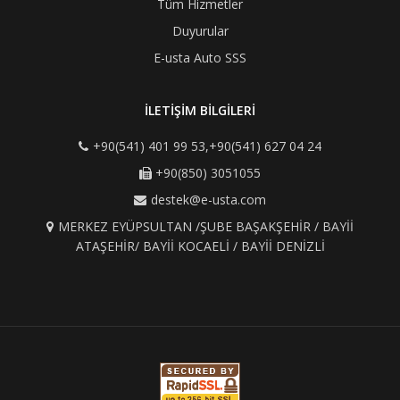
Tüm Hizmetler
Duyurular
E-usta Auto SSS
İLETİŞİM BİLGİLERİ
+90(541) 401 99 53,+90(541) 627 04 24
+90(850) 3051055
destek@e-usta.com
MERKEZ EYÜPSULTAN /ŞUBE BAŞAKŞEHİR / BAYİİ
ATAŞEHİR/ BAYİİ KOCAELİ / BAYİİ DENİZLİ