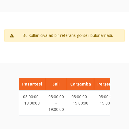
Bu kullanıcıya ait bir referans görseli bulunamadı.
Pazartesi
Salı
Çarşamba
Perşembe
08:00:00 -
08:00:00
08:00:00 -
08:00:00 -
08
19:00:00
-
19:00:00
19:00:00
19:00:00
19