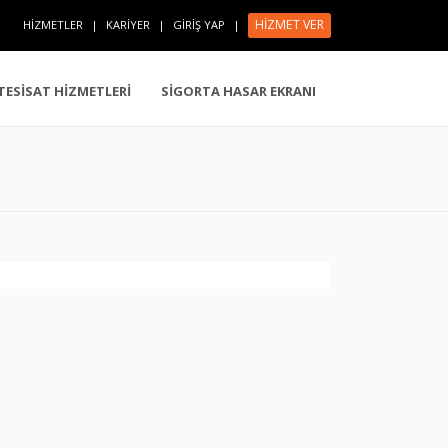
HİZMET VER
HİZMETLER
|
KARİYER
|
GİRİŞ YAP
|
 TESİSAT HİZMETLERİ
SİGORTA HASAR EKRANI