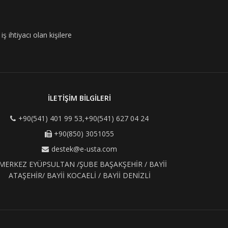
ş ihtiyacı olan kişilere
İLETİŞİM BİLGİLERİ
+90(541) 401 99 53,+90(541) 627 04 24
+90(850) 3051055
destek@e-usta.com
MERKEZ EYÜPSULTAN /ŞUBE BAŞAKŞEHİR / BAYİİ
ATAŞEHİR/ BAYİİ KOCAELİ / BAYİİ DENİZLİ