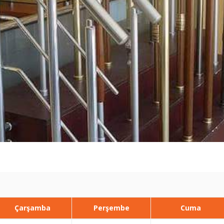
Çarşamba
Perşembe
Cuma