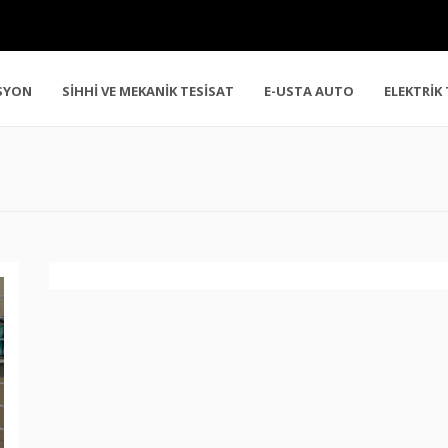
SYON
SİHHİ VE MEKANİK TESİSAT
E-USTA AUTO
ELEKTRİK