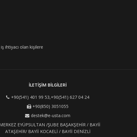
ş ihtiyacı olan kişilere
İLETİŞİM BİLGİLERİ
+90(541) 401 99 53,+90(541) 627 04 24
+90(850) 3051055
destek@e-usta.com
MERKEZ EYÜPSULTAN /ŞUBE BAŞAKŞEHİR / BAYİİ
ATAŞEHİR/ BAYİİ KOCAELİ / BAYİİ DENİZLİ