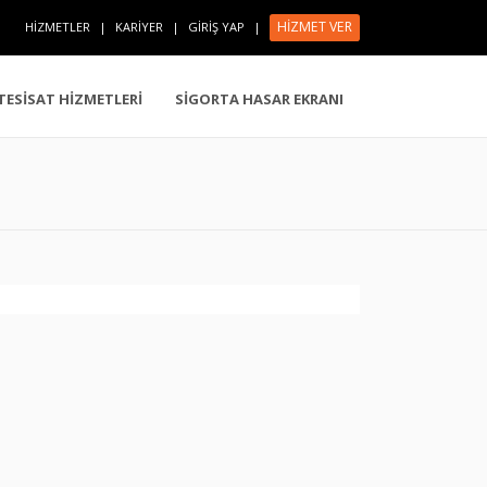
HİZMET VER
HİZMETLER
|
KARİYER
|
GİRİŞ YAP
|
 TESİSAT HİZMETLERİ
SİGORTA HASAR EKRANI