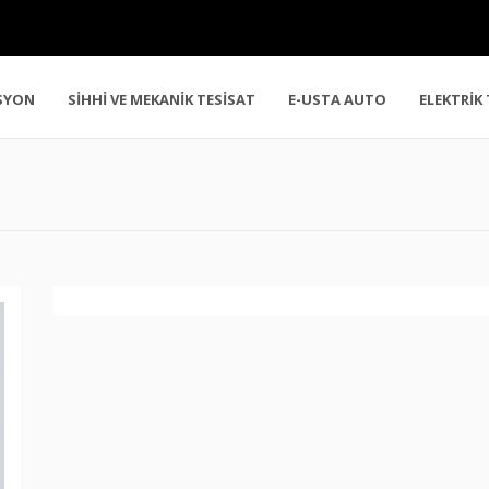
SYON
SİHHİ VE MEKANİK TESİSAT
E-USTA AUTO
ELEKTRİK