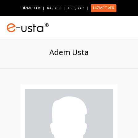
HİZMET VER
HİZMETLER
|
KARİYER
|
GİRİŞ YAP
|
Adem Usta