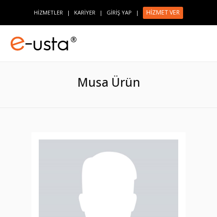
HİZMET VER
HİZMETLER
|
KARİYER
|
GİRİŞ YAP
|
Musa Ürün