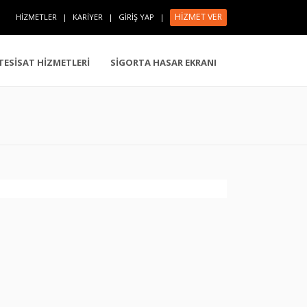
HİZMET VER
HİZMETLER
|
KARİYER
|
GİRİŞ YAP
|
 TESİSAT HİZMETLERİ
SİGORTA HASAR EKRANI