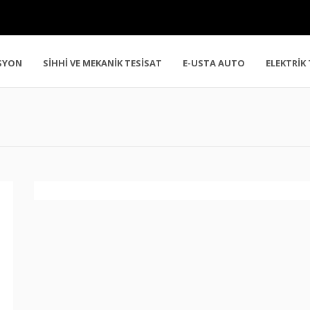
SYON
SİHHİ VE MEKANİK TESİSAT
E-USTA AUTO
ELEKTRİK