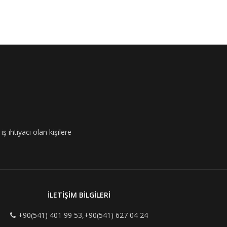
ş ihtiyacı olan kişilere
İLETİŞİM BİLGİLERİ
+90(541) 401 99 53,+90(541) 627 04 24