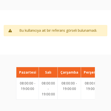
Bu kullanıcıya ait bir referans görseli bulunamadı.
Pazartesi
Salı
Çarşamba
Perşembe
08:00:00 -
08:00:00
08:00:00 -
08:00:00 -
08
19:00:00
-
19:00:00
19:00:00
19:00:00
19