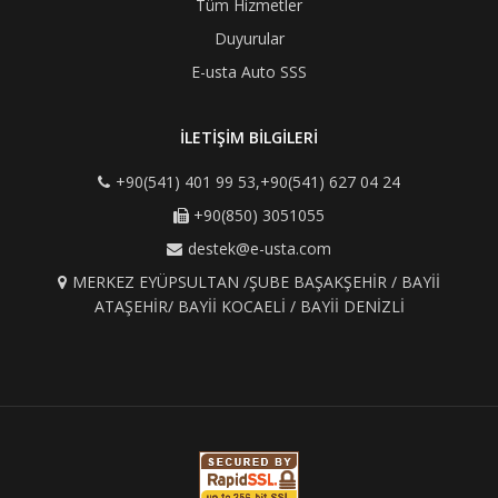
Tüm Hizmetler
Duyurular
E-usta Auto SSS
İLETİŞİM BİLGİLERİ
+90(541) 401 99 53,+90(541) 627 04 24
+90(850) 3051055
destek@e-usta.com
MERKEZ EYÜPSULTAN /ŞUBE BAŞAKŞEHİR / BAYİİ
ATAŞEHİR/ BAYİİ KOCAELİ / BAYİİ DENİZLİ