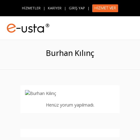
HİZMET VER
HİZMETLER
|
KARİYER
|
GİRİŞ YAP
|
Burhan Kılınç
Henüz yorum yapılmadı.