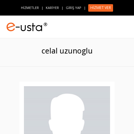
HİZMET VER
HİZMETLER
|
KARİYER
|
GİRİŞ YAP
|
celal uzunoglu