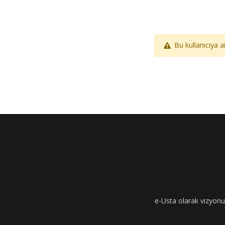
Bu kullanıcıya 
e-Usta olarak vizyonumu