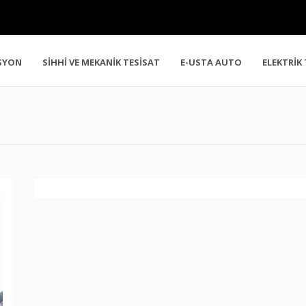
SYON
SİHHİ VE MEKANİK TESİSAT
E-USTA AUTO
ELEKTRİK