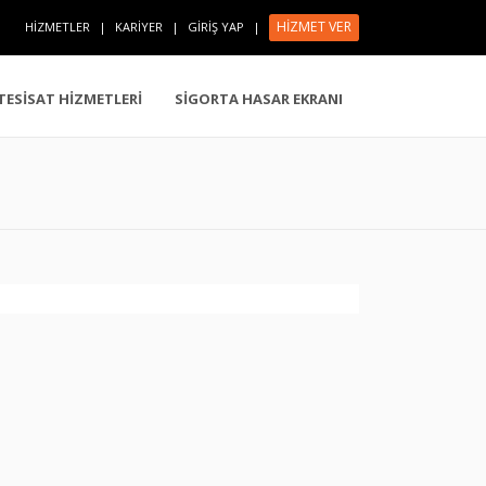
HİZMET VER
HİZMETLER
|
KARİYER
|
GİRİŞ YAP
|
 TESİSAT HİZMETLERİ
SİGORTA HASAR EKRANI