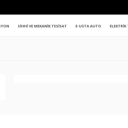
SYON
SİHHİ VE MEKANİK TESİSAT
E-USTA AUTO
ELEKTRİK