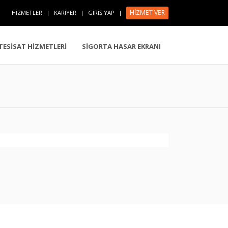
HİZMET VER
HİZMETLER
|
KARİYER
|
GİRİŞ YAP
|
 TESİSAT HİZMETLERİ
SİGORTA HASAR EKRANI