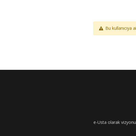
Bu kullanıcıya 
e-Usta olarak vizyonumu