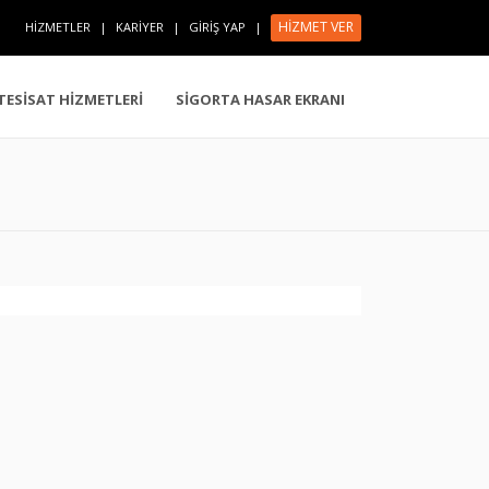
HİZMET VER
HİZMETLER
|
KARİYER
|
GİRİŞ YAP
|
 TESİSAT HİZMETLERİ
SİGORTA HASAR EKRANI