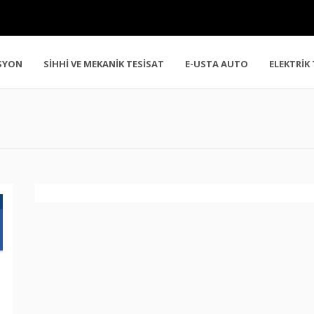
SYON
SİHHİ VE MEKANİK TESİSAT
E-USTA AUTO
ELEKTRİK