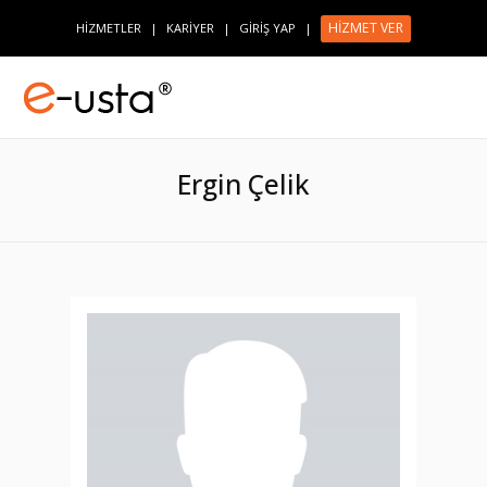
HİZMET VER
HİZMETLER
|
KARİYER
|
GİRİŞ YAP
|
Ergin Çelik