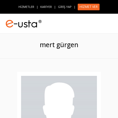
HİZMET VER
HİZMETLER
|
KARİYER
|
GİRİŞ YAP
|
mert gürgen