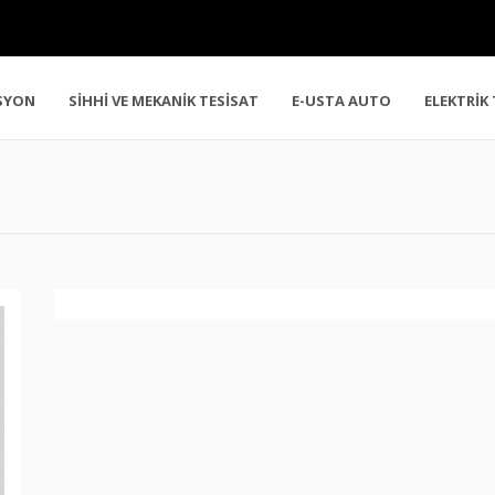
SYON
SİHHİ VE MEKANİK TESİSAT
E-USTA AUTO
ELEKTRİK