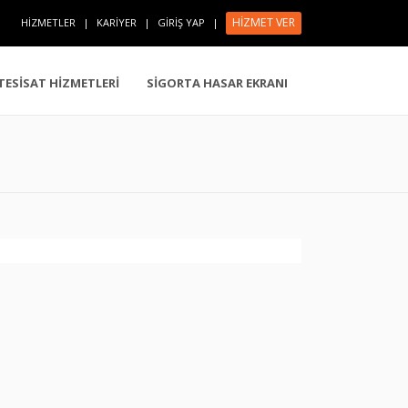
HİZMET VER
HİZMETLER
|
KARİYER
|
GİRİŞ YAP
|
 TESİSAT HİZMETLERİ
SİGORTA HASAR EKRANI