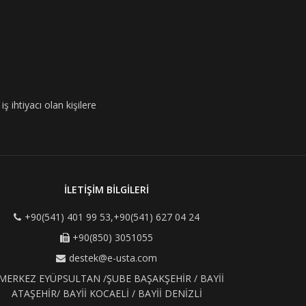
ş ihtiyacı olan kişilere
İLETİŞİM BİLGİLERİ
+90(541) 401 99 53,+90(541) 627 04 24
+90(850) 3051055
destek@e-usta.com
MERKEZ EYÜPSULTAN /ŞUBE BAŞAKŞEHİR / BAYİİ
ATAŞEHİR/ BAYİİ KOCAELİ / BAYİİ DENİZLİ