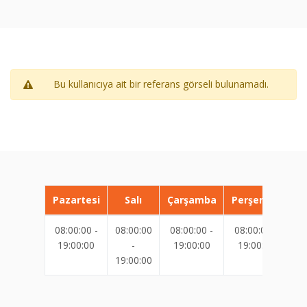
Bu kullanıcıya ait bir referans görseli bulunamadı.
Pazartesi
Salı
Çarşamba
Perşembe
08:00:00 -
08:00:00
08:00:00 -
08:00:00 -
08
19:00:00
-
19:00:00
19:00:00
19:00:00
19