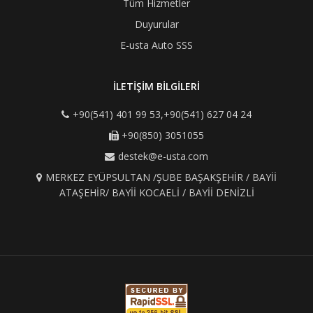
Tüm Hizmetler
Duyurular
E-usta Auto SSS
İLETİŞİM BİLGİLERİ
+90(541) 401 99 53,+90(541) 627 04 24
+90(850) 3051055
destek@e-usta.com
MERKEZ EYÜPSULTAN /ŞUBE BAŞAKŞEHİR / BAYİİ
ATAŞEHİR/ BAYİİ KOCAELİ / BAYİİ DENİZLİ