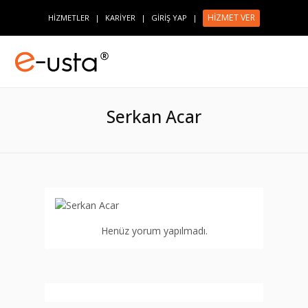
HİZMET VER
HİZMETLER
|
KARİYER
|
GİRİŞ YAP
|
Serkan Acar
Henüz yorum yapılmadı.