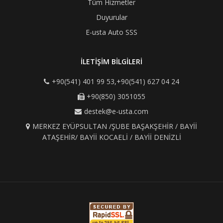
Tüm Hizmetler
Duyurular
E-usta Auto SSS
İLETİŞİM BİLGİLERİ
+90(541) 401 99 53,+90(541) 627 04 24
+90(850) 3051055
destek@e-usta.com
MERKEZ EYÜPSULTAN /ŞUBE BAŞAKŞEHİR / BAYİİ
ATAŞEHİR/ BAYİİ KOCAELİ / BAYİİ DENİZLİ