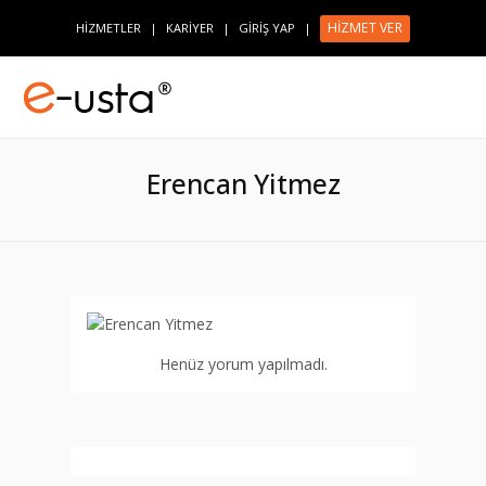
HİZMET VER
HİZMETLER
|
KARİYER
|
GİRİŞ YAP
|
Erencan Yitmez
Henüz yorum yapılmadı.