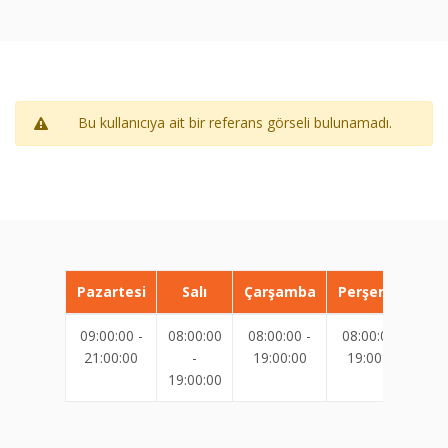
Bu kullanıcıya ait bir referans görseli bulunamadı.
Pazartesi
Salı
Çarşamba
Perşembe
09:00:00 -
08:00:00
08:00:00 -
08:00:00 -
08
21:00:00
-
19:00:00
19:00:00
19:00:00
19