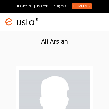
HİZMET VER
HİZMETLER
|
KARİYER
|
GİRİŞ YAP
|
Ali Arslan