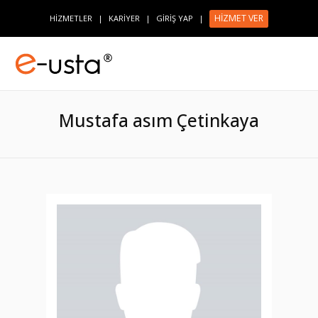
HİZMET VER
HİZMETLER
|
KARİYER
|
GİRİŞ YAP
|
Mustafa asım Çetinkaya