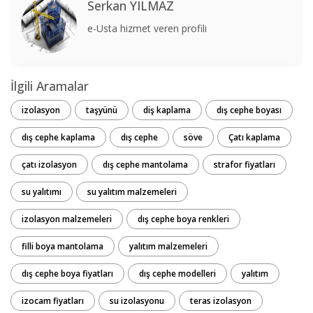
Serkan YILMAZ
e-Usta hizmet veren profili
İlgili Aramalar
izolasyon
taşyünü
diş kaplama
dış cephe boyası
dış cephe kaplama
dış cephe
söve
Çatı kaplama
çatı izolasyon
dış cephe mantolama
strafor fiyatları
su yalıtımı
su yalıtım malzemeleri
izolasyon malzemeleri
dış cephe boya renkleri
filli boya mantolama
yalıtım malzemeleri
dış cephe boya fiyatları
dış cephe modelleri
yalıtım
izocam fiyatları
su izolasyonu
teras izolasyon