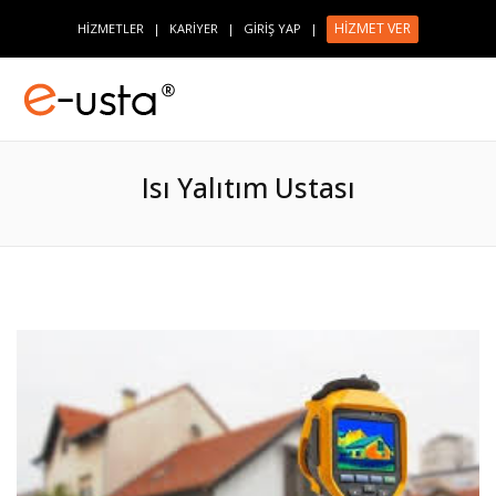
HİZMET VER
HİZMETLER
|
KARİYER
|
GİRİŞ YAP
|
Isı Yalıtım Ustası