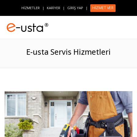
HİZMET VER
HİZMETLER
|
KARİYER
|
GİRİŞ YAP
|
E-usta Servis Hizmetleri