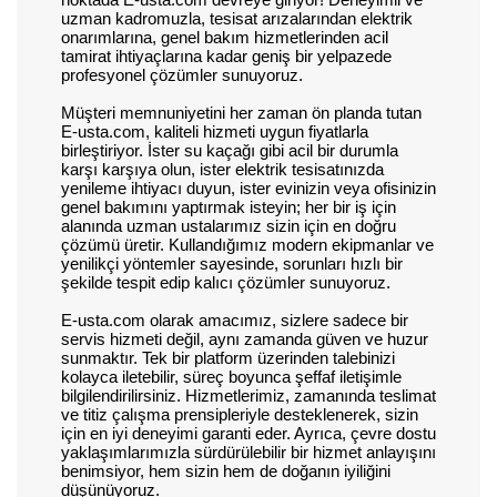
uzman kadromuzla, tesisat arızalarından elektrik
onarımlarına, genel bakım hizmetlerinden acil
tamirat ihtiyaçlarına kadar geniş bir yelpazede
profesyonel çözümler sunuyoruz.
Müşteri memnuniyetini her zaman ön planda tutan
E-usta.com, kaliteli hizmeti uygun fiyatlarla
birleştiriyor. İster su kaçağı gibi acil bir durumla
karşı karşıya olun, ister elektrik tesisatınızda
yenileme ihtiyacı duyun, ister evinizin veya ofisinizin
genel bakımını yaptırmak isteyin; her bir iş için
alanında uzman ustalarımız sizin için en doğru
çözümü üretir. Kullandığımız modern ekipmanlar ve
yenilikçi yöntemler sayesinde, sorunları hızlı bir
şekilde tespit edip kalıcı çözümler sunuyoruz.
E-usta.com olarak amacımız, sizlere sadece bir
servis hizmeti değil, aynı zamanda güven ve huzur
sunmaktır. Tek bir platform üzerinden talebinizi
kolayca iletebilir, süreç boyunca şeffaf iletişimle
bilgilendirilirsiniz. Hizmetlerimiz, zamanında teslimat
ve titiz çalışma prensipleriyle desteklenerek, sizin
için en iyi deneyimi garanti eder. Ayrıca, çevre dostu
yaklaşımlarımızla sürdürülebilir bir hizmet anlayışını
benimsiyor, hem sizin hem de doğanın iyiliğini
düşünüyoruz.