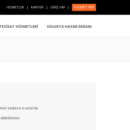
HİZMET VER
HİZMETLER
|
KARİYER
|
GİRİŞ YAP
|
 TESİSAT HİZMETLERİ
SİGORTA HASAR EKRANI
hizmet sadece e-usta'da.
labilirsiniz.