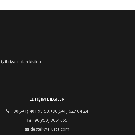
ş ihtiyacı olan kişilere
İLETİŞİM BİLGİLERİ
+90(541) 401 99 53,+90(541) 627 04 24
+90(850) 3051055
destek@e-usta.com