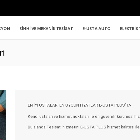
SYON
SİHHİ VE MEKANİK TESİSAT
E-USTA AUTO
ELEKTRİK
ri
EN İYİ USTALAR, EN UYGUN FİYATLAR E-USTA PLUS'TA
Kendi ustaları ve hizmet noktaları ile en güvenilir kurumsal 
Bu alanda Tesisat hizmetini E-USTA PLUS hizmet kalitesi ile a