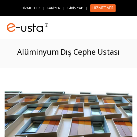
HİZMET VER
HİZMETLER
|
KARİYER
|
GİRİŞ YAP
|
Alüminyum Dış Cephe Ustası